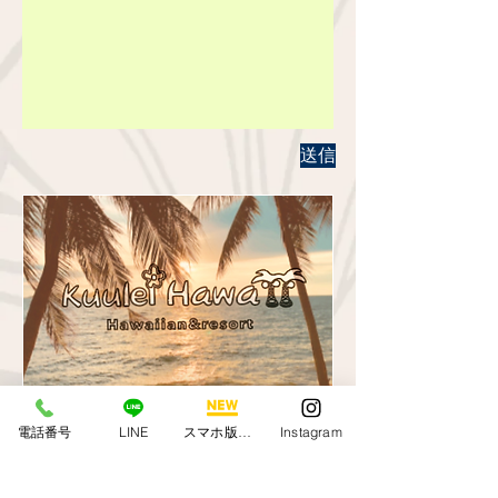
送信
Call us
電話番号
LINE
スマホ版アプリ
Instagram
TEL/FAX
045-442-5525
​※打合せ等で事務所を留守にする
場合がございます。