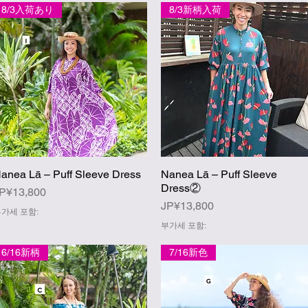
8/3入荷あり
8/3新柄入荷
anea Lā – Puff Sleeve Dress
Nanea Lā – Puff Sleeve
제품보기
제품보기
Dress②
가격
P¥13,800
가격
JP¥13,800
가세 포함:
부가세 포함:
6/16新柄
7/16新色