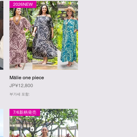
2026NEW
Mālie one piece
제품보기
가격
JP¥12,800
부가세 포함:
7/6新柄発売