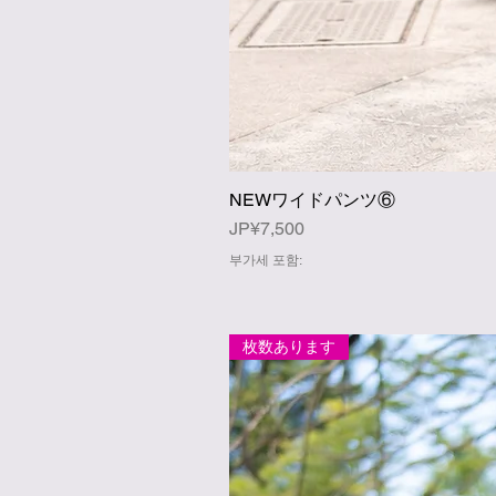
NEWワイドパンツ⑥
가격
JP¥7,500
부가세 포함:
枚数あります