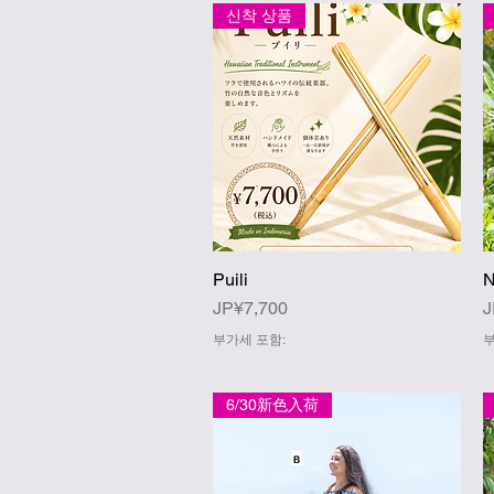
신착 상품
Puili
N
제품보기
가격
JP¥7,700
J
부가세 포함:
부
6/30新色入荷