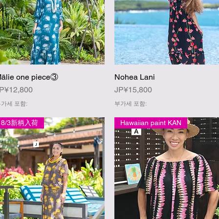
ālie one piece③
Nohea Lani
제품보기
제품보기
가격
가격
P¥12,800
JP¥15,800
가세 포함:
부가세 포함:
8/3新柄入荷
Hawaiian paint KAN