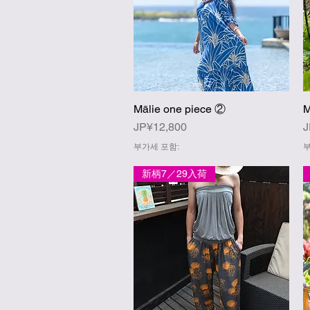
Mālie one piece ②
M
제품보기
가격
JP¥12,800
J
부가세 포함:
부
新柄7／29入荷