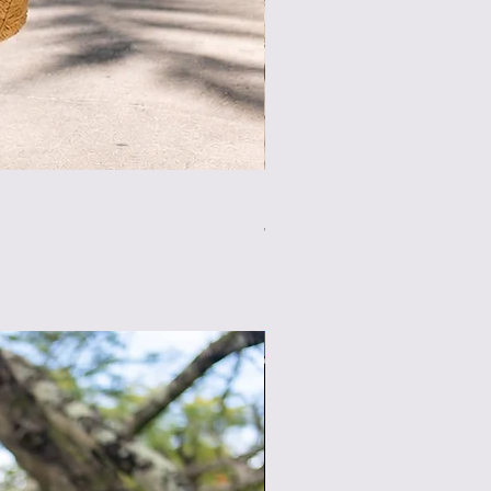
NEW 와이드 팬츠 ⑤
가격
JP¥7,500
부가세 포함:
8/3新柄入荷