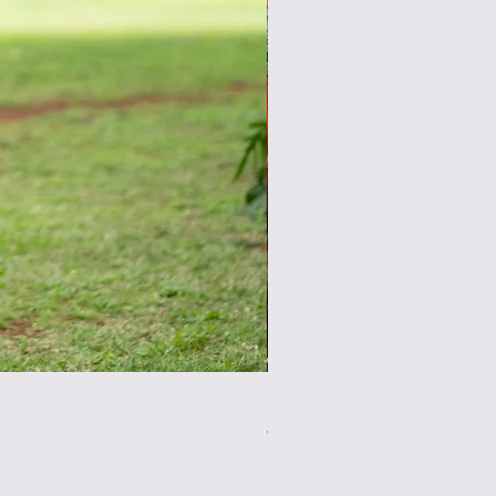
NEW4WAY 블라우스①
가격
JP¥5,900
부가세 포함: