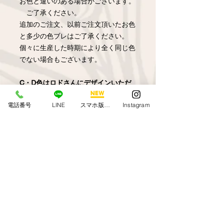
お色と違いのある場合がございます。
ご了承ください。
追加のご注文、以前ご注文頂いたお色
と多少の色ブレはご了承ください。
個々に生産した時期により全く同じ色
でない場合もございます。
C・D色はロドさんにデザインいただ
きました。
電話番号
LINE
スマホ版アプリ
Instagram
G・I色はHawaiian paint KANさんにデ
ザインいただきました。
返品につきまして
オンラインショップからのご購入のお
在庫なし・入荷待ちの商品につ
客様のご都合によるご返品は致しかね
きまして
ます。弊社商品の縫製ミスや不具合に
関しましてはHPの問い合わせ欄又は
ご希望の商品をクリックしてもお選び
メールにてご連絡ください。新しい商
頂けない場合は在庫の無い商品と
品とお取替えさせて頂きます