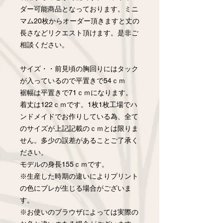
ダー可能商品となっております。ミニ
マム20枚からオーダー頂きますと丈の
長さなどリクエスト頂けます。是非ご
相談ください。
サイズ・・前見頃の胸回りにはタック
が入っているので平置きで54ｃｍ
裾幅は平置きで71ｃｍになります。
着丈は122ｃｍです。1枚1枚工場でハ
ンドメイドでお作りしている為、全て
のサイズが上記記載のｃｍとは限りま
せん。多少の誤差があることご了承く
ださい。
モデルの身長155ｃｍです。
※生産した時期の違いによりプリント
の色にブレが生じる場合がございま
す。
※お使いのブラウザによっては実際の