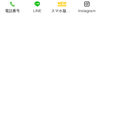
お色と違いのある場合がございます。
電話番号
LINE
スマホ版アプリ
Instagram
ご了承ください。
返品につきまして
オンラインショップからのご購入のお
客様のご都合によるご返品は致しかね
ます。弊社商品の縫製ミスや不具合に
関しましてはHPの問い合わせ欄又は
Call us
メールにてご連絡ください。新しい商
TEL/FAX
045-442-5525
品とお取替えさせて頂きます
​※打合せ等で事務所を留守にする
場合がございます。
下記弊社の携帯番号へのご連絡も
お受けしております。
080-1463-0801
Email us