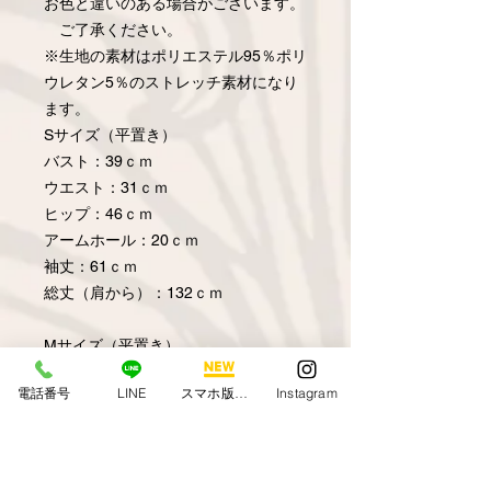
お色と違いのある場合がございます。
ご了承ください。
※生地の素材はポリエステル95％ポリ
ウレタン5％のストレッチ素材になり
ます。
Sサイズ（平置き）
バスト：39ｃｍ
ウエスト：31ｃｍ
ヒップ：46ｃｍ
アームホール：20ｃｍ
袖丈：61ｃｍ
総丈（肩から）：132ｃｍ
Mサイズ（平置き）
バスト：45ｃｍ
電話番号
LINE
スマホ版アプリ
Instagram
ウエスト：38ｃｍ
ヒップ：53ｃｍ
アームホール：22ｃｍ
袖丈：62ｃｍ