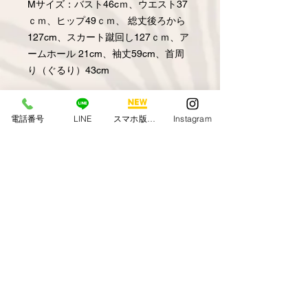
Mサイズ：バスト46cｍ、ウエスト37
ｃｍ、ヒップ49ｃｍ、 総丈後ろから
127cm、スカート蹴回し127ｃｍ、ア
ームホール 21cm、袖丈59cm、首周
り（ぐるり）43cm
Lサイズ：バスト49ｃｍ、ウエスト42
電話番号
LINE
スマホ版アプリ
Instagram
ｃｍ、ヒップ53ｃｍ、 総丈後ろから
131cm、スカート蹴回し131ｃｍ、ア
ームホール 24.5cm、袖丈64cm、首周
り（ぐるり）46cm
※上記サイズはおおよそのサイズとな
ります。
ハンドメイドでお作りしている為、多
少の誤差はご了承ください。
※お使いのブラウザによっては実際の
お色と違いのある場合がございます。
ご了承ください。