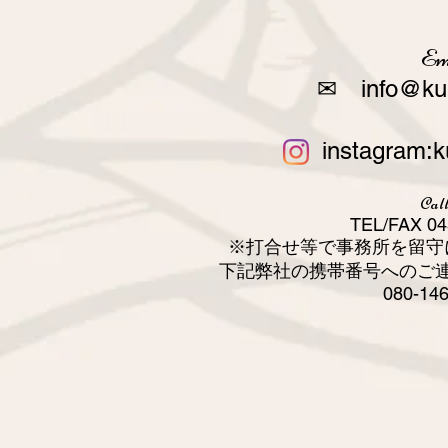
Em
✉
info@ku
instagram:
Call
TEL/FAX 04
​※打合せ等で事務所を留
下記弊社の携帯番号へのご
080-14