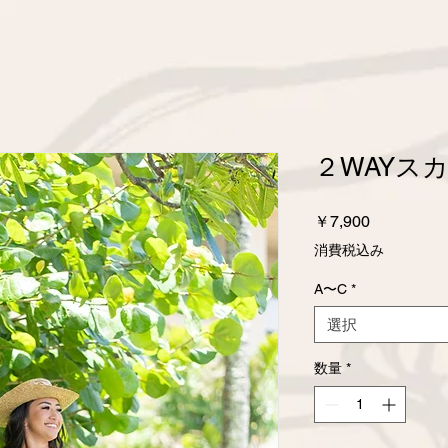
２WAYス
価
￥7,900
格
消費税込み
A〜C
*
選択
数量
*