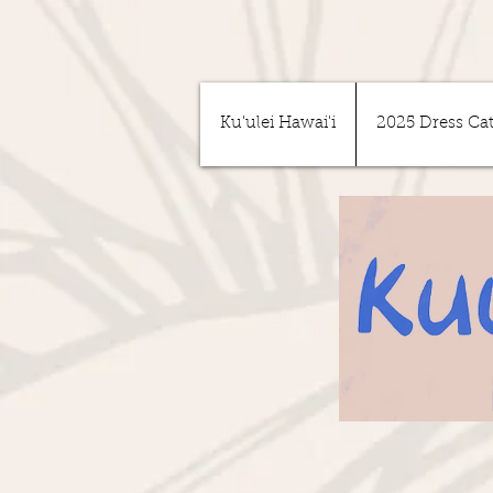
Ku'ulei Hawai'i
2025 Dress Ca