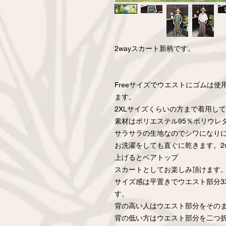
2wayスカート新柄です。
Freeサイズでウエストにゴムは
ます。
2XLサイズくらいの方まで着用し
素材はポリエステル95％ポリウレ
サラサラの生地なのでシワになり
お洗濯をしても直ぐに乾きます。2
上げるとベアトップ
スカートとしてお楽しみ頂けます
サイズ感は平置きでウエスト部分3
す。
背の高い人はウエスト部分をその
背の低い方はウエスト部分を二つ