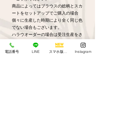
商品によってはブラウスの総柄とスカ
ートをセットアップでご購入の場合
個々に生産した時期により全く同じ色
でない場合もございます。
ハラウオーダーの場合は受注生産をさ
せて頂いています。
こちらの生地のデザインはロキさんに
電話番号
LINE
スマホ版アプリ
Instagram
デザインして頂きKuulei Hawaiiで色を
お付けした生地になります
Kalo柄は朝露がついたイメージで全体
に絞りが入っています。
返品交換につきまして
オンラインショップからのご購入のお
客様のご都合によるご返品は致しかね
ます。弊社商品の縫製ミスや不具合に
関しましてはHPの問い合わせ欄又は
Call us
メールにてご連絡ください。新しい商