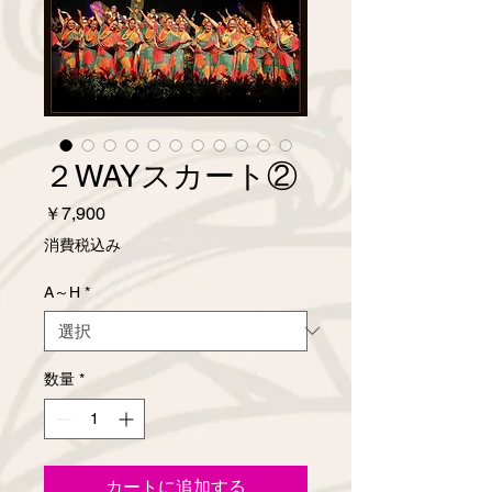
２WAYスカート②
価
￥7,900
格
消費税込み
A～H
*
数量
*
カートに追加する