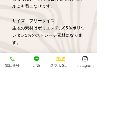
ルにも着こなせます。
サイズ：フリーサイズ
生地の素材はポリエステル95％ポリウ
レタン5％のストレッチ素材になりま
す。
返品交換について
電話番号
LINE
スマホ版アプリ
Instagram
オンラインショップからのご購入のお
客様のご都合によるご返品は致しかね
ます。弊社商品の縫製ミスや不具合に
関しましてはHPの問い合わせ欄又は
Call us
メールにてご連絡ください。新しい商
TEL/FAX
045-442-5525
品とお取替えさせて頂きます
​※打合せ等で事務所を留守にする
場合がございます。
下記弊社の携帯番号へのご連絡も
お受けしております。