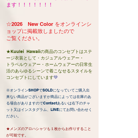
ます！！！！！！！
☆2026 New Color をオンラインシ
ョップに掲載致しましたので
ご覧ください。
★Kuulei Hawaiiの商品のコンセプトはステ
ージ衣装として・カジュアルウェアー・
トラベルウェアー・ホーム
ウェアーの日常生
活のあらゆるシーンで着こなせるスタイルを
コンセプトにしています
💚
※オンラインSHOPでSOLDになっていてご購入出
来ない商品がございますが
商品によっては在庫のあ
る場合がありますのでContactあるいは右下のチャ
ット又は
インスタグラム、LINEにてお問い合わせく
ださい。
★メンズのアロハシャツも１枚からお作りすること
が可能です。