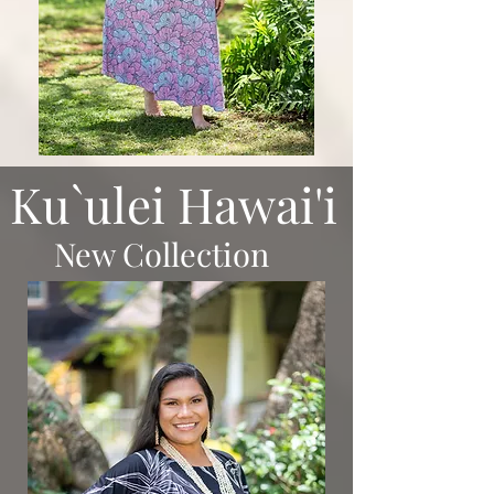
​Ku`ulei Hawai'i
​New Collection